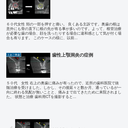
６０代女性 頬の一部を押すと痛い。 良くある主訴です。奥歯の根は
意外にも骨の直下に根の先が有る事が多いのです。よって、根管治療
が必要な歯の場合、顔を洗ったりする場合に違和感として気が付く場
合も有ります。 このケースの様に、以前...
歯性上顎洞炎の症例
上あご奥歯
５０代 女性 右上の奥歯に痛みが有ったので、近所の歯科医院で抜
髄治療を受けました。しかし、その後延々と数か月、通っているが一
向に終わる気配が無いことと、痛みまで出てきたために来院されまし
た。 状態と治療 歯科用CTを撮影すると...