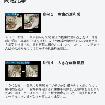
症例１ 奥歯の違和感
上あご奥歯
４０代 女性 東京都から来院 左上の奥歯に違和感があり、耳鼻
科に受診。耳鼻科でCTを撮影。左上の奥歯の根の先に歯根嚢胞と言
う病変を指摘され、歯科医院に紹介されました。しかし、この患者さ
んはその紹介先にには行かず小机歯科医院に...
症例４ 大きな歯根嚢胞
レントゲンで指摘された
４０代女性 千葉県より来院 右下の鼻の付け根を押すと痛いために
歯科医院受診。口腔外科を紹介され歯根単切除または抜歯と言われた
ために来院。ケースルクト法にて根管治療を行った。来院回数２回
１年半後にその歯が欠けた事により来院。...