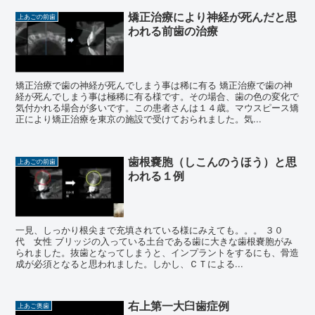
矯正治療により神経が死んだと思
上あごの前歯
われる前歯の治療
矯正治療で歯の神経が死んでしまう事は稀に有る 矯正治療で歯の神
経が死んでしまう事は極稀に有る様です。その場合、歯の色の変化で
気付かれる場合が多いです。この患者さんは１４歳。マウスピース矯
正により矯正治療を東京の施設で受けておられました。気...
歯根嚢胞（しこんのうほう）と思
上あごの前歯
われる１例
一見、しっかり根尖まで充填されている様にみえても。。。 ３０
代 女性 ブリッジの入っている土台である歯に大きな歯根嚢胞がみ
られました。抜歯となってしまうと、インプラントをするにも、骨造
成が必須となると思われました。しかし、ＣＴによる...
右上第一大臼歯症例
上あご奥歯