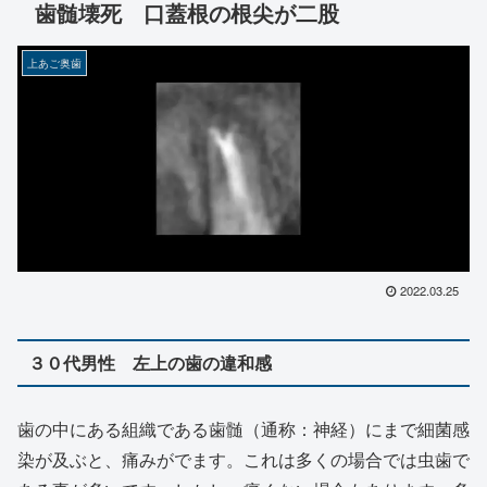
歯髄壊死 口蓋根の根尖が二股
上あご奥歯
2022.03.25
３０代男性 左上の歯の違和感
歯の中にある組織である歯髄（通称：神経）にまで細菌感
染が及ぶと、痛みがでます。これは多くの場合では虫歯で