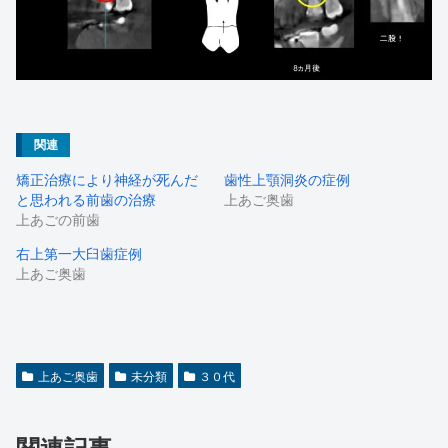
関連
矯正治療により神経が死んだ
歯性上顎洞炎の症例
と思われる前歯の治療
上あご奥歯
上あごの前歯
右上第一大臼歯症例
上あご奥歯
上あご奥歯
未分類
３０代
関連記事